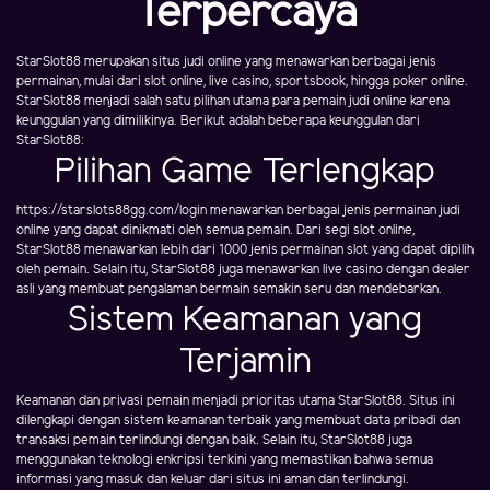
Terpercaya
StarSlot88
merupakan situs judi online yang menawarkan berbagai jenis
permainan, mulai dari slot online, live casino, sportsbook, hingga poker online.
StarSlot88 menjadi salah satu pilihan utama para pemain judi online karena
keunggulan yang dimilikinya. Berikut adalah beberapa keunggulan dari
StarSlot88:
Pilihan Game Terlengkap
https://starslots88gg.com/login
menawarkan berbagai jenis permainan judi
online yang dapat dinikmati oleh semua pemain. Dari segi slot online,
StarSlot88 menawarkan lebih dari 1000 jenis permainan slot yang dapat dipilih
oleh pemain. Selain itu, StarSlot88 juga menawarkan live casino dengan dealer
asli yang membuat pengalaman bermain semakin seru dan mendebarkan.
Sistem Keamanan yang
Terjamin
Keamanan dan privasi pemain menjadi prioritas utama StarSlot88. Situs ini
dilengkapi dengan sistem keamanan terbaik yang membuat data pribadi dan
transaksi pemain terlindungi dengan baik. Selain itu, StarSlot88 juga
menggunakan teknologi enkripsi terkini yang memastikan bahwa semua
informasi yang masuk dan keluar dari situs ini aman dan terlindungi.