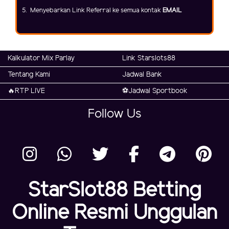
5.
Menyebarkan Link Referral ke semua kontak
EMAIL
Kalkulator Mix Parlay
Link Starslots88
Tentang Kami
Jadwal Bank
🔥RTP LIVE
⚽️Jadwal Sportbook
Follow Us
StarSlot88 Betting
Online Resmi Unggulan