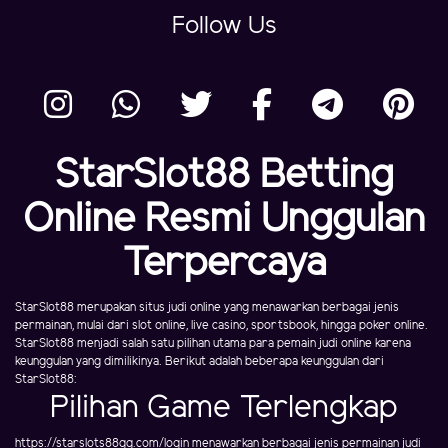
Follow Us
StarSlot88 Betting
Online Resmi Unggulan
Terpercaya
StarSlot88
merupakan situs judi online yang menawarkan berbagai jenis
permainan, mulai dari slot online, live casino, sportsbook, hingga poker online.
StarSlot88 menjadi salah satu pilihan utama para pemain judi online karena
keunggulan yang dimilikinya. Berikut adalah beberapa keunggulan dari
StarSlot88:
Pilihan Game Terlengkap
https://starslots88gg.com/login
menawarkan berbagai jenis permainan judi