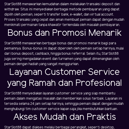
StarSlot88 menawarkan kemudahan dalam melakukan transaksi deposit dan
withdraw. Situs ini menyediakan berbagai metode pembayaran yang dapat
dipilih oleh pemain, seperti transfer bank, e-wallet, dan virtual account.
Proses transaksi yang cepat dan aman membuat pemain dapat dengan mudah
menikmati permainan tanpa khawatir terkendala oleh masalah pembayaran.
Bonus dan Promosi Menarik
StarSlot88 menawarkan berbagai bonus dan promosi menarik bagi para
pemainnya. Bonus-bonus ini dapat diperoleh oleh pemain setiap harinya, mulai
dari bonus deposit, cashback, hingga bonus referral. Selain itu, StarSlot88
juga sering mengadakan event dan turnamen yang dapat dimenangkan oleh
pemain dengan hadiah yang sangat menggiurkan.
Layanan Customer Service
yang Ramah dan Profesional
StarSlot88 menyediakan layanan customer service yang siap membantu
pemain dalam mengatasi masalah dan memberikan solusi terbaik. Layanan ini
tersedia selama 24 jam setiap harinya, sehingga pemain dapat dengan mudah
menghubungi tim customer service kapan saja jika membutuhkan bantuan.
Akses Mudah dan Praktis
StarSlot88 dapat diakses melalui berbagai perangkat, seperti desktop,