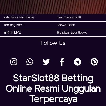
Kalkulator Mix Parlay
Link Starslots88
Tentang Kami
Jadwal Bank
🔥RTP LIVE
⚽️Jadwal Sportbook
Follow Us
StarSlot88 Betting
Online Resmi Unggulan
Terpercaya