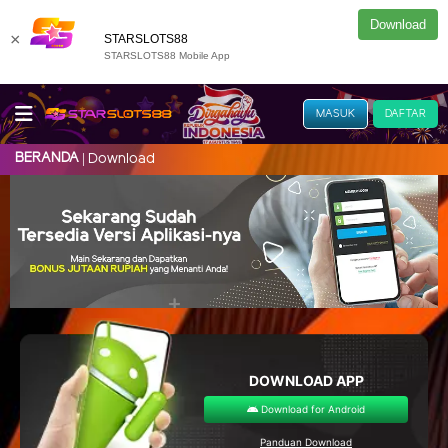
Download
×
STARSLOTS88
STARSLOTS88 Mobile App
MASUK
DAFTAR
BERANDA
Download
DOWNLOAD APP
Download for Android
Panduan Download