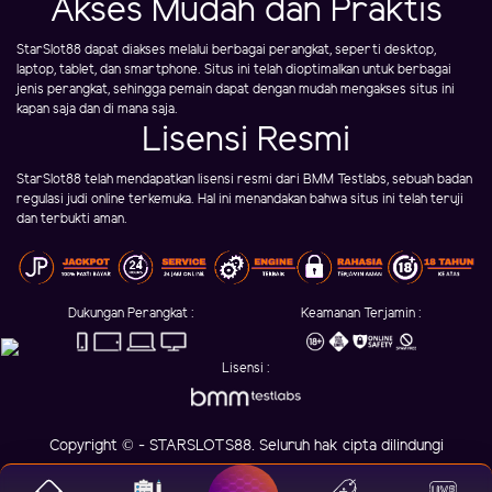
Akses Mudah dan Praktis
StarSlot88 dapat diakses melalui berbagai perangkat, seperti desktop,
laptop, tablet, dan smartphone. Situs ini telah dioptimalkan untuk berbagai
jenis perangkat, sehingga pemain dapat dengan mudah mengakses situs ini
kapan saja dan di mana saja.
Lisensi Resmi
StarSlot88 telah mendapatkan lisensi resmi dari BMM Testlabs, sebuah badan
regulasi judi online terkemuka. Hal ini menandakan bahwa situs ini telah teruji
dan terbukti aman.
Dukungan Perangkat :
Keamanan Terjamin :
Lisensi :
Copyright © - STARSLOTS88. Seluruh hak cipta dilindungi