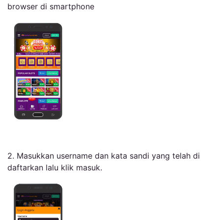
browser di smartphone
2. Masukkan username dan kata sandi yang telah di
daftarkan lalu klik masuk.