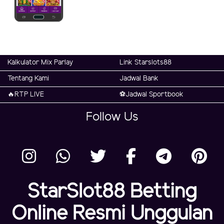
Kalkulator Mix Parlay
Link Starslots88
Tentang Kami
Jadwal Bank
🔥RTP LIVE
⚽️Jadwal Sportbook
Follow Us
StarSlot88 Betting
Online Resmi Unggulan