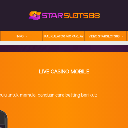
INFO
KALKULATOR MIX PARLAY
VIDEO STARSLOTS88
LIVE CASINO MOBILE
ahulu untuk memulai panduan cara betting berikut: