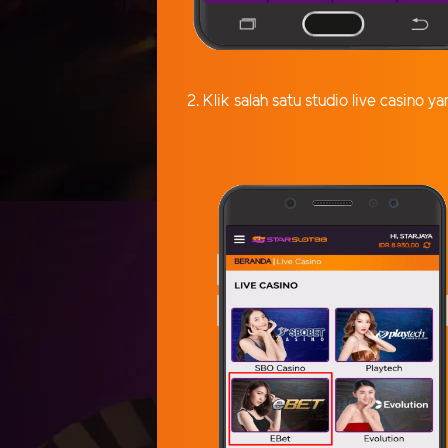
2. Klik salah satu studio live casino ya