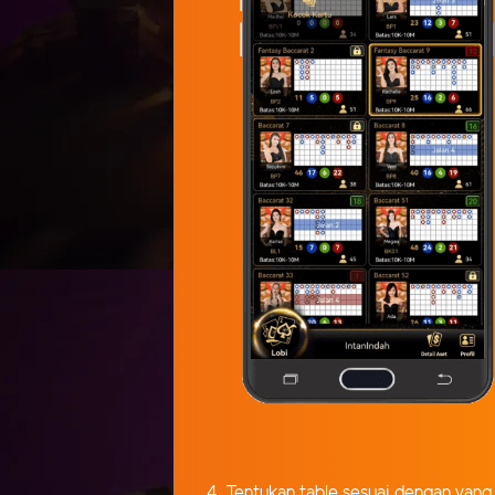
4. Tentukan table sesuai dengan yang 