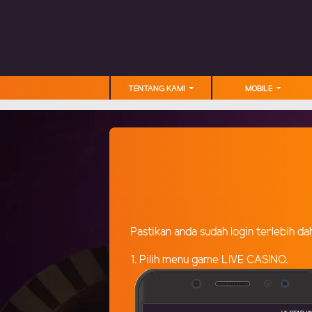
TENTANG KAMI
MOBILE
Pastikan anda sudah login terlebih d
1. Pilih menu game LIVE CASINO.