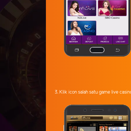
3. Klik icon salah satu game live casi