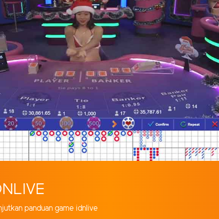
DNLIVE
njutkan panduan game idnlive