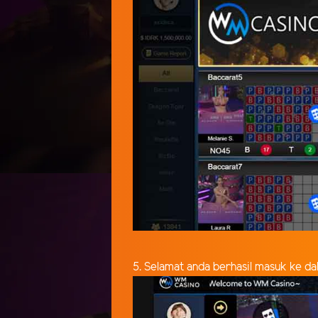
5. Selamat anda berhasil masuk ke da