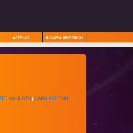
🔥RTP LIVE
⚽️JADWAL SPORTBOOK
ETTING SLOTS
|
CARA BETTING