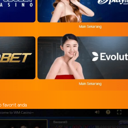
no favorit anda