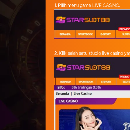
1. Pilih menu game LIVE CASINO.
2. Klik salah satu studio live casino ya