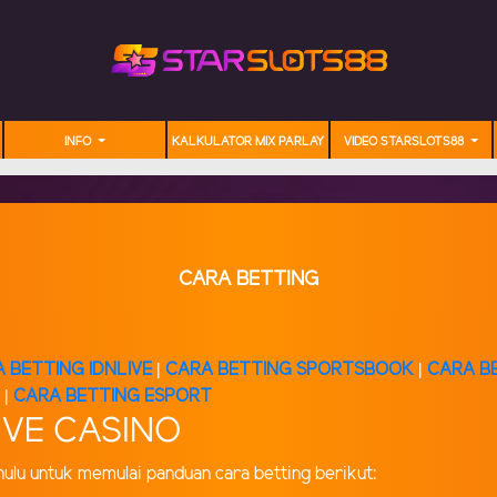
INFO
KALKULATOR MIX PARLAY
VIDEO STARSLOTS88
CARA BETTING
 BETTING IDNLIVE
|
CARA BETTING SPORTSBOOK
|
CARA B
|
CARA BETTING ESPORT
IVE CASINO
ahulu untuk memulai panduan cara betting berikut: