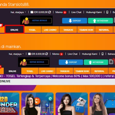
nda Starslots88.
n di mainkan.