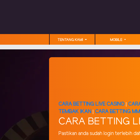
TENTANG KAMI
MOBILE
CARA BETTING LIVE CASINO
|
CARA
TEMBAK IKAN
|
CARA BETTING MM
CARA BETTING L
Pastikan anda sudah login terlebih d